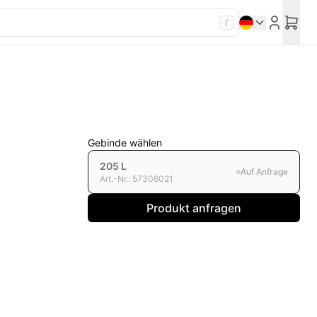
/
Gebinde wählen
205 L
Auf Anfrage
Art.-Nr.
:
57306021
Produkt anfragen