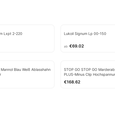
um Lxpt 2-220
Lukoil Signum Lp 00-150
€69.02
ab
 Mannol Blau Weiß Ablasshahn
STOP GO STOP GO Marderab
r
PLUS-Minus Clip Hochspannun
Ultraschall
€168.62